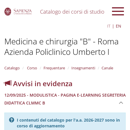
Catalogo dei corsi di studio
S
IT
EN
k
i
Medicina e chirurgia "B" - Roma
p
t
Azienda Policlinico Umberto I
o
m
a
i
Catalogo
Corso
Frequentare
Insegnamenti
Canale
n
c
Avvisi in evidenza
o
n
12/09/2025 - MODULISTICA - PAGINA E-LEARNING SEGRETERIA
t
e
DIDATTICA CLMMC B
n
t
I contenuti del catalogo per l'a.a. 2026-2027 sono in
corso di aggiornamento