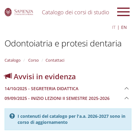
Catalogo dei corsi di studio
S
IT
EN
k
i
Odontoiatria e protesi dentaria
p
t
o
m
Catalogo
Corso
Contattaci
a
i
Avvisi in evidenza
n
c
14/10/2025 - SEGRETERIA DIDATTICA
o
n
09/09/2025 - INIZIO LEZIONI II SEMESTRE 2025-2026
t
e
n
I contenuti del catalogo per l'a.a. 2026-2027 sono in
t
corso di aggiornamento