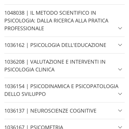
e
H
1048038 | IL METODO SCIENTIFICO IN
i
PSICOLOGIA: DALLA RICERCA ALLA PRATICA
d
PROFESSIONALE
e
H
1036162 | PSICOLOGIA DELL'EDUCAZIONE
i
d
H
1036208 | VALUTAZIONE E INTERVENTI IN
e
i
PSICOLOGIA CLINICA
d
e
H
1036154 | PSICODINAMICA E PSICOPATOLOGIA
i
DELLO SVILUPPO
d
e
H
1036137 | NEUROSCIENZE COGNITIVE
i
d
H
1036167 | PSICOMETRIA