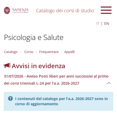
Catalogo dei corsi di studio
S
IT
EN
k
i
Psicologia e Salute
p
t
o
m
Catalogo
Corso
Frequentare
Appelli
a
i
Avvisi in evidenza
n
c
31/07/2026 - Avviso Posti liberi per anni successivi al primo
o
n
dei corsi triennali L-24 per l'a.a. 2026-2027
t
e
n
I contenuti del catalogo per l'a.a. 2026-2027 sono in
t
corso di aggiornamento