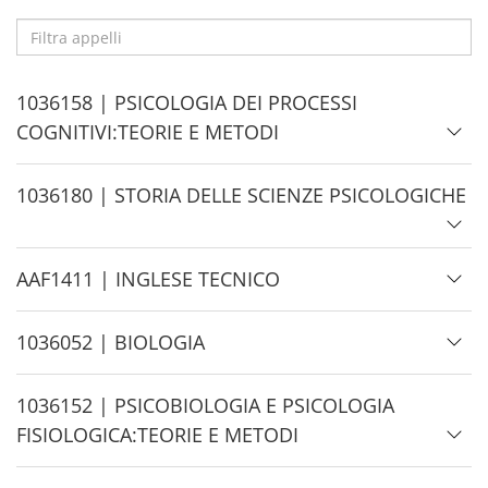
Filtra
appelli
H
1036158 | PSICOLOGIA DEI PROCESSI
i
COGNITIVI:TEORIE E METODI
d
e
H
1036180 | STORIA DELLE SCIENZE PSICOLOGICHE
i
d
H
AAF1411 | INGLESE TECNICO
e
i
d
H
1036052 | BIOLOGIA
e
i
d
H
1036152 | PSICOBIOLOGIA E PSICOLOGIA
e
i
FISIOLOGICA:TEORIE E METODI
d