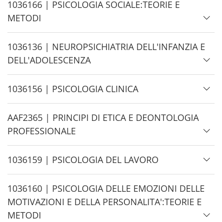
e
H
1036166 | PSICOLOGIA SOCIALE:TEORIE E
i
METODI
d
e
H
1036136 | NEUROPSICHIATRIA DELL'INFANZIA E
i
DELL'ADOLESCENZA
d
e
H
1036156 | PSICOLOGIA CLINICA
i
d
H
AAF2365 | PRINCIPI DI ETICA E DEONTOLOGIA
e
i
PROFESSIONALE
d
e
H
1036159 | PSICOLOGIA DEL LAVORO
i
d
H
1036160 | PSICOLOGIA DELLE EMOZIONI DELLE
e
i
MOTIVAZIONI E DELLA PERSONALITA':TEORIE E
d
METODI