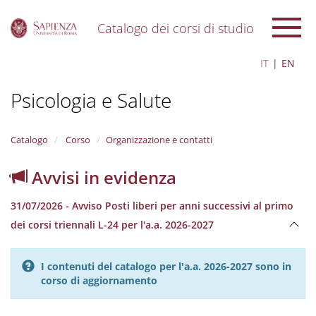
Catalogo dei corsi di studio
S
IT
EN
k
i
Psicologia e Salute
p
t
o
m
Catalogo
Corso
Organizzazione e contatti
a
i
Avvisi in evidenza
n
c
31/07/2026 - Avviso Posti liberi per anni successivi al primo
o
n
dei corsi triennali L-24 per l'a.a. 2026-2027
t
e
n
I contenuti del catalogo per l'a.a. 2026-2027 sono in
t
corso di aggiornamento