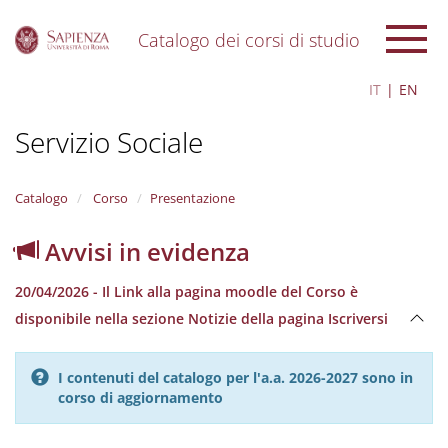
Catalogo dei corsi di studio
S
IT
EN
k
i
Servizio Sociale
p
t
o
m
Catalogo
Corso
Presentazione
a
i
Avvisi in evidenza
n
c
20/04/2026 - Il Link alla pagina moodle del Corso è
o
n
disponibile nella sezione Notizie della pagina Iscriversi
t
e
n
I contenuti del catalogo per l'a.a. 2026-2027 sono in
t
corso di aggiornamento