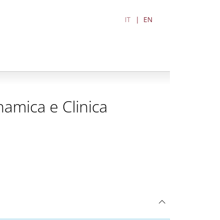
IT
EN
namica e Clinica