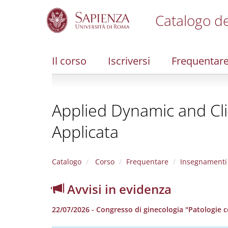
Catalogo de
S
k
i
Il corso
Iscriversi
Frequentar
p
t
o
m
Applied Dynamic and Clin
a
i
Applicata
n
c
o
n
Catalogo
Corso
Frequentare
Insegnamenti
t
e
Avvisi in evidenza
n
t
22/07/2026 - Congresso di ginecologia "Patologie ce