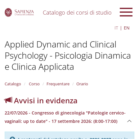
Catalogo dei corsi di studio
S
IT
EN
k
i
Applied Dynamic and Clinical
p
t
Psychology - Psicologia Dinamica
o
m
e Clinica Applicata
a
i
n
Catalogo
Corso
Frequentare
Orario
c
o
n
Avvisi in evidenza
t
e
22/07/2026 - Congresso di ginecologia "Patologie cervico-
n
vaginali: up to date" - 17 settembre 2026: (8:00-17:00)
t