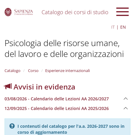
Catalogo dei corsi di studio
S
IT
EN
k
i
Psicologia delle risorse umane,
p
t
del lavoro e delle organizzazioni
o
m
a
i
Catalogo
Corso
Esperienze internazionali
n
c
Avvisi in evidenza
o
n
03/08/2026 - Calendario delle Lezioni AA 2026/2027
t
e
12/09/2025 - Calendario delle Lezioni AA 2025/2026
n
t
I contenuti del catalogo per l'a.a. 2026-2027 sono in
corso di aggiornamento