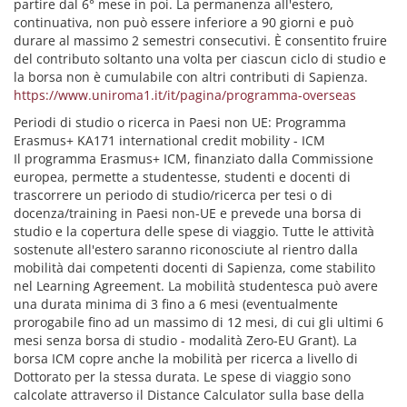
partire dal 6° mese in poi. La permanenza all'estero,
continuativa, non può essere inferiore a 90 giorni e può
durare al massimo 2 semestri consecutivi. È consentito fruire
del contributo soltanto una volta per ciascun ciclo di studio e
la borsa non è cumulabile con altri contributi di Sapienza.
https://www.uniroma1.it/it/pagina/programma-overseas
Periodi di studio o ricerca in Paesi non UE: Programma
Erasmus+ KA171 international credit mobility - ICM
Il programma Erasmus+ ICM, finanziato dalla Commissione
europea, permette a studentesse, studenti e docenti di
trascorrere un periodo di studio/ricerca per tesi o di
docenza/training in Paesi non-UE e prevede una borsa di
studio e la copertura delle spese di viaggio. Tutte le attività
sostenute all'estero saranno riconosciute al rientro dalla
mobilità dai competenti docenti di Sapienza, come stabilito
nel Learning Agreement. La mobilità studentesca può avere
una durata minima di 3 fino a 6 mesi (eventualmente
prorogabile fino ad un massimo di 12 mesi, di cui gli ultimi 6
mesi senza borsa di studio - modalità Zero-EU Grant). La
borsa ICM copre anche la mobilità per ricerca a livello di
Dottorato per la stessa durata. Le spese di viaggio sono
calcolate attraverso il Distance Calculator sulla base della