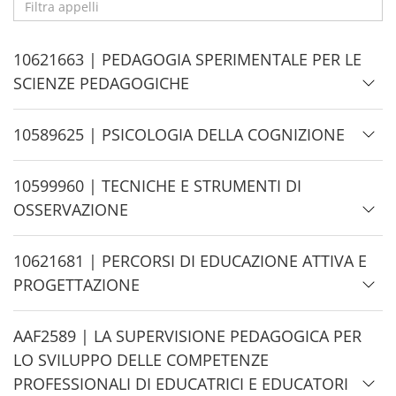
Filtra
appelli
H
10621663 | PEDAGOGIA SPERIMENTALE PER LE
i
SCIENZE PEDAGOGICHE
d
e
H
10589625 | PSICOLOGIA DELLA COGNIZIONE
i
d
H
10599960 | TECNICHE E STRUMENTI DI
e
i
OSSERVAZIONE
d
e
H
10621681 | PERCORSI DI EDUCAZIONE ATTIVA E
i
PROGETTAZIONE
d
e
H
AAF2589 | LA SUPERVISIONE PEDAGOGICA PER
i
LO SVILUPPO DELLE COMPETENZE
d
PROFESSIONALI DI EDUCATRICI E EDUCATORI