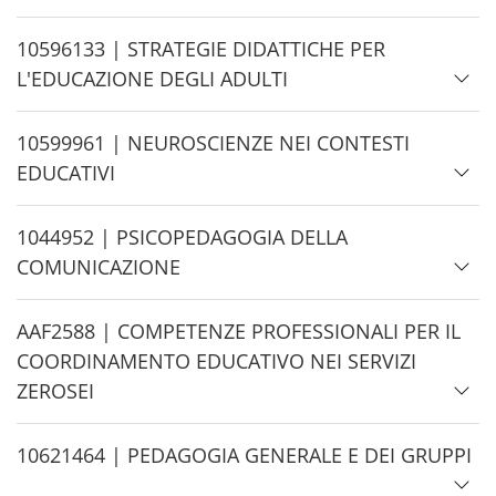
e
H
10596133 | STRATEGIE DIDATTICHE PER
i
L'EDUCAZIONE DEGLI ADULTI
d
e
H
10599961 | NEUROSCIENZE NEI CONTESTI
i
EDUCATIVI
d
e
H
1044952 | PSICOPEDAGOGIA DELLA
i
COMUNICAZIONE
d
e
H
AAF2588 | COMPETENZE PROFESSIONALI PER IL
i
COORDINAMENTO EDUCATIVO NEI SERVIZI
d
ZEROSEI
e
H
10621464 | PEDAGOGIA GENERALE E DEI GRUPPI
i