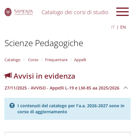
Catalogo dei corsi di studio
S
IT
EN
k
i
Scienze Pedagogiche
p
t
o
m
Catalogo
Corso
Frequentare
Appelli
a
i
Avvisi in evidenza
n
c
27/11/2025 - AVVISO - Appelli L-19 e LM-85 aa 2025/2026
o
n
t
I contenuti del catalogo per l'a.a. 2026-2027 sono in
e
corso di aggiornamento
n
t