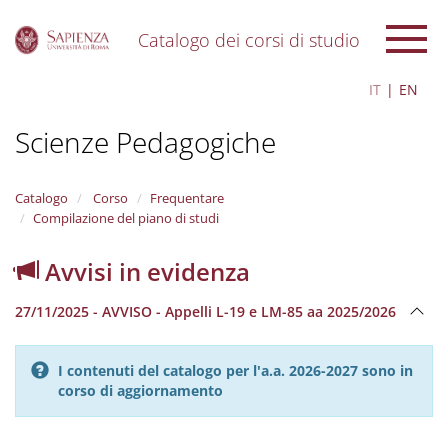
Catalogo dei corsi di studio
S
IT
EN
k
i
Scienze Pedagogiche
p
t
o
m
Catalogo
Corso
Frequentare
a
Compilazione del piano di studi
i
n
Avvisi in evidenza
c
o
27/11/2025 - AVVISO - Appelli L-19 e LM-85 aa 2025/2026
n
t
e
I contenuti del catalogo per l'a.a. 2026-2027 sono in
n
corso di aggiornamento
t