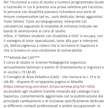
Per l'iscrizione a corsi di studio a numero programmato locale
o nazionale in cui è prevista una prova selettiva per l'accesso,
le persone con disabilità possono richiedere una serie di
misure compensative (ad es.: aula dedicata; tempi aggiuntivi;
Tutor lettore; Tutor accompagnatore; Interprete LIS;
calcolatrice) seguendo le modalità di richiesta indicate nei
bandi di ammissione ai corsi di studio.
Infine, il “Settore studenti con disabilità e DSA” si occupa, con
il sostegno di tutor specializzati, tutor alla pari e interpreti
LIS, dell'accoglienza a coloro che si iscrivono in Sapienza e
che si trovano in una condizione di vulnerabilità.
***Attività del CdS***
Il corso di studio in Scienze Pedagogiche organizza
annualmente Seminari e eventi di Orientamento in ingresso e
in uscita L-19 LM-85
Il Consiglio di Area Didattica (CAD) - che riunisce la L-19 e la
LM-85 - dispone di un'apposita pagina in Moodle
(
https://elearning.uniroma1.it/course/view.php?id=1035
)
accessibile agli studenti tramite rimando dal catalogo Corsi
Sapienza, costantemente aggiornata con la pubblicazione dei
principali cambiamenti e di iniziative specificamente dedicate
ai differenti contesti professionali e ambiti occupazionali. In