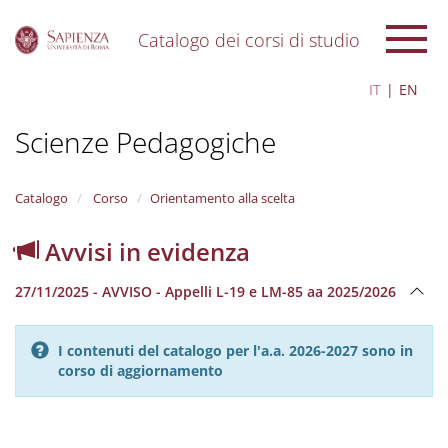
Catalogo dei corsi di studio
S
IT
EN
k
i
Scienze Pedagogiche
p
t
o
m
Catalogo
Corso
Orientamento alla scelta
a
i
Avvisi in evidenza
n
c
27/11/2025 - AVVISO - Appelli L-19 e LM-85 aa 2025/2026
o
n
t
I contenuti del catalogo per l'a.a. 2026-2027 sono in
e
corso di aggiornamento
n
t