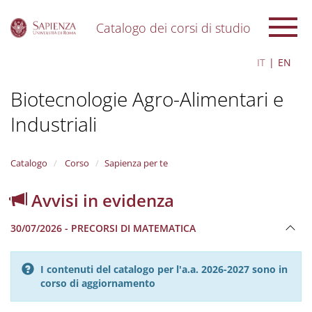
Catalogo dei corsi di studio
S
IT
EN
k
i
Biotecnologie Agro-Alimentari e
p
t
Industriali
o
m
a
i
Catalogo
Corso
Sapienza per te
n
c
Avvisi in evidenza
o
n
30/07/2026 - PRECORSI DI MATEMATICA
t
e
n
I contenuti del catalogo per l'a.a. 2026-2027 sono in
t
corso di aggiornamento