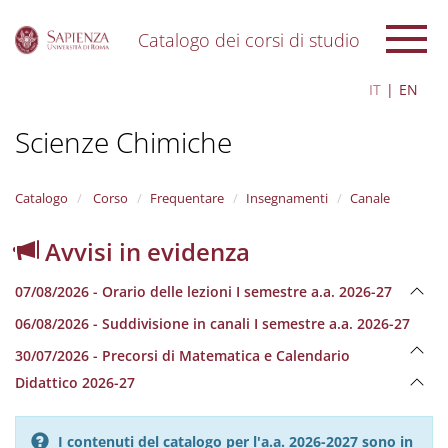
Catalogo dei corsi di studio
S
IT
EN
k
i
Scienze Chimiche
p
t
o
m
Catalogo
Corso
Frequentare
Insegnamenti
Canale
a
i
Avvisi in evidenza
n
c
07/08/2026 - Orario delle lezioni I semestre a.a. 2026-27
o
n
06/08/2026 - Suddivisione in canali I semestre a.a. 2026-27
t
e
30/07/2026 - Precorsi di Matematica e Calendario
n
Didattico 2026-27
t
I contenuti del catalogo per l'a.a. 2026-2027 sono in