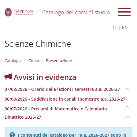
Catalogo dei corsi di studio
S
IT
EN
k
i
Scienze Chimiche
p
t
o
m
Catalogo
Corso
Presentazione
a
i
Avvisi in evidenza
n
c
07/08/2026 - Orario delle lezioni I semestre a.a. 2026-27
o
n
06/08/2026 - Suddivisione in canali I semestre a.a. 2026-27
t
e
30/07/2026 - Precorsi di Matematica e Calendario
n
Didattico 2026-27
t
I contenuti del catalogo per l'a.a. 2026-2027 sono in