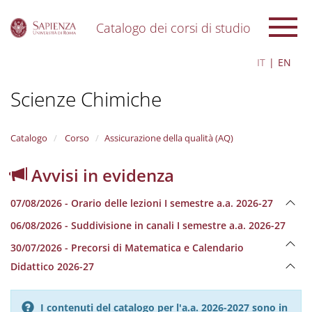
Catalogo dei corsi di studio
S
IT
EN
k
i
Scienze Chimiche
p
t
o
m
Catalogo
Corso
Assicurazione della qualità (AQ)
a
i
Avvisi in evidenza
n
c
07/08/2026 - Orario delle lezioni I semestre a.a. 2026-27
o
n
06/08/2026 - Suddivisione in canali I semestre a.a. 2026-27
t
e
30/07/2026 - Precorsi di Matematica e Calendario
n
Didattico 2026-27
t
I contenuti del catalogo per l'a.a. 2026-2027 sono in