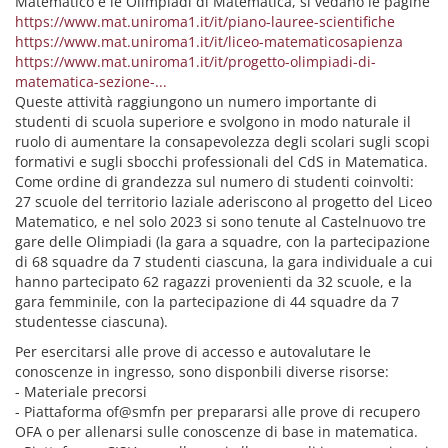
Matematico e le Olimpiadi di Matematica, si vedano le pagine
https://www.mat.uniroma1.it/it/piano-lauree-scientifiche
https://www.mat.uniroma1.it/it/liceo-matematicosapienza
https://www.mat.uniroma1.it/it/progetto-olimpiadi-di-
matematica-sezione-...
Queste attività raggiungono un numero importante di
studenti di scuola superiore e svolgono in modo naturale il
ruolo di aumentare la consapevolezza degli scolari sugli scopi
formativi e sugli sbocchi professionali del CdS in Matematica.
Come ordine di grandezza sul numero di studenti coinvolti:
27 scuole del territorio laziale aderiscono al progetto del Liceo
Matematico, e nel solo 2023 si sono tenute al Castelnuovo tre
gare delle Olimpiadi (la gara a squadre, con la partecipazione
di 68 squadre da 7 studenti ciascuna, la gara individuale a cui
hanno partecipato 62 ragazzi provenienti da 32 scuole, e la
gara femminile, con la partecipazione di 44 squadre da 7
studentesse ciascuna).
Per esercitarsi alle prove di accesso e autovalutare le
conoscenze in ingresso, sono disponbili diverse risorse:
- Materiale precorsi
- Piattaforma of@smfn per prepararsi alle prove di recupero
OFA o per allenarsi sulle conoscenze di base in matematica.