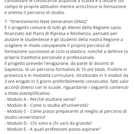
consolidare le conoscenze acquisite a scuola e a testare sul
campo le proprie attitudini mentre arricchisce la formazione
e orienta il percorso di studio.
7. “Orientamento Next Generation (ONG)”
È il progetto comune di tutti gli Atenei della Regione Lazio,
finanziato dal Piano di Ripresa e Resilienza, pensato per
aiutare le studentesse e gli studenti della nostra Regione a
scegliere in modo consapevole il proprio percorso di
formazione successivo al ciclo scolastico, nonché a definire la
propria traiettoria personale e professionale.
Il progetto prevede l'erogazione, da parte di docenti di
Sapienza, di un percorso formativo di 15 ore totali, fruibile in
presenza e in modalità curriculare, strutturato in 5 moduli da
3 ore erogati in 5 giorni preferibilmente consecutivi, fatti salvi
accordi diversi con le scuole, riguardante i seguenti contenuti
a titolo esemplificativo:
- Modulo A - Perché studiare serve?
- Modulo B - Come si studia all'università?
- Modulo C - Come posso prepararmi al meglio al percorso di
studio universitario?
- Modulo D - Chi sono e chi sarò da grande?
- Modulo E - A quali professioni posso aspirare?