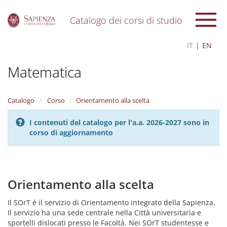
Catalogo dei corsi di studio
S
IT
EN
k
i
Matematica
p
t
o
m
Catalogo
Corso
Orientamento alla scelta
a
i
I contenuti del catalogo per l'a.a. 2026-2027 sono in
n
corso di aggiornamento
c
o
n
t
e
Orientamento alla scelta
n
t
Il SOrT è il servizio di Orientamento integrato della Sapienza.
Il servizio ha una sede centrale nella Città universitaria e
sportelli dislocati presso le Facoltà. Nei SOrT studentesse e