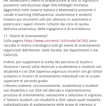
Per aumentare il livello di preparazione ai test di ingresso e
prevenire l'attribuzione degli OFA (Obblighi Formativi
Aggiuntivi) nelle materie Italiano e Matematica presente il
canale e-learning Of@Sapienza: studentesse e studenti
trovano qui strumenti utili per allenarsi in autonomia e
potenziare i saperi minimi richiesti dai corsi di laurea
dell'area umanistica, delle ingegnerie e di architettura.
11. “Eventi di orientamento”
Sulla pagina
https://www.uniroma1.it/it/node/347362
sono
raccolte in ordine cronologico tutti gli eventi di orientamento
organizzati dall'Ateneo, dalle Facoltà, dai Dipartimenti e dai
CAD/CdS.
Inoltre, per supportare la scelta del percorso di studio e
illustrare i servizi attivi destinati a studentesse e studenti con
disabilità e con DSA Sapienza organizza incontri con gli istituti
scolastici e incontri di orientamento individuali con le scuole
superiore di secondo grado.
L'Ateneo sostiene, successivamente, studentesse e studenti
con disabilità e con DSA nel delicato e importantissimo
processo di orientamento, valutazione e selezione in ingresso.
Il 'Settore studenti con disabilità e DSA' valuta quali modalità
individualizzate di espletamento delle prove di ingresso si