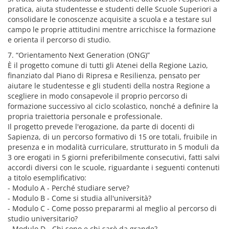
pratica, aiuta studentesse e studenti delle Scuole Superiori a
consolidare le conoscenze acquisite a scuola e a testare sul
campo le proprie attitudini mentre arricchisce la formazione
e orienta il percorso di studio.
7. “Orientamento Next Generation (ONG)”
È il progetto comune di tutti gli Atenei della Regione Lazio,
finanziato dal Piano di Ripresa e Resilienza, pensato per
aiutare le studentesse e gli studenti della nostra Regione a
scegliere in modo consapevole il proprio percorso di
formazione successivo al ciclo scolastico, nonché a definire la
propria traiettoria personale e professionale.
Il progetto prevede l'erogazione, da parte di docenti di
Sapienza, di un percorso formativo di 15 ore totali, fruibile in
presenza e in modalità curriculare, strutturato in 5 moduli da
3 ore erogati in 5 giorni preferibilmente consecutivi, fatti salvi
accordi diversi con le scuole, riguardante i seguenti contenuti
a titolo esemplificativo:
- Modulo A - Perché studiare serve?
- Modulo B - Come si studia all'università?
- Modulo C - Come posso prepararmi al meglio al percorso di
studio universitario?
- Modulo D - Chi sono e chi sarò da grande?