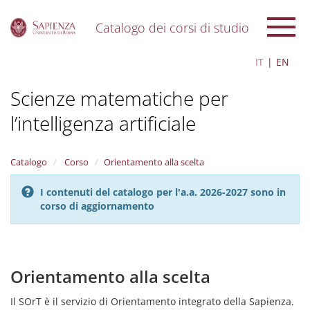
Catalogo dei corsi di studio
S
IT
EN
k
i
Scienze matematiche per
p
t
l’intelligenza artificiale
o
m
a
i
Catalogo
Corso
Orientamento alla scelta
n
c
I contenuti del catalogo per l'a.a. 2026-2027 sono in
o
corso di aggiornamento
n
t
e
n
Orientamento alla scelta
t
Il SOrT è il servizio di Orientamento integrato della Sapienza.