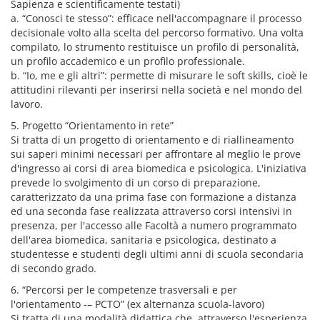
Sapienza e scientificamente testati)
a. “Conosci te stesso”: efficace nell'accompagnare il processo
decisionale volto alla scelta del percorso formativo. Una volta
compilato, lo strumento restituisce un profilo di personalità,
un profilo accademico e un profilo professionale.
b. “Io, me e gli altri”: permette di misurare le soft skills, cioè le
attitudini rilevanti per inserirsi nella società e nel mondo del
lavoro.
5. Progetto “Orientamento in rete”
Si tratta di un progetto di orientamento e di riallineamento
sui saperi minimi necessari per affrontare al meglio le prove
d'ingresso ai corsi di area biomedica e psicologica. L'iniziativa
prevede lo svolgimento di un corso di preparazione,
caratterizzato da una prima fase con formazione a distanza
ed una seconda fase realizzata attraverso corsi intensivi in
presenza, per l'accesso alle Facoltà a numero programmato
dell'area biomedica, sanitaria e psicologica, destinato a
studentesse e studenti degli ultimi anni di scuola secondaria
di secondo grado.
6. “Percorsi per le competenze trasversali e per
l'orientamento -– PCTO” (ex alternanza scuola-lavoro)
Si tratta di una modalità didattica che, attraverso l'esperienza