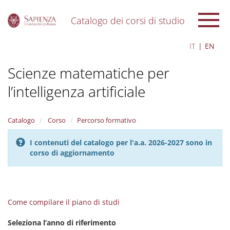
Catalogo dei corsi di studio
S
IT
EN
k
i
Scienze matematiche per
p
t
l’intelligenza artificiale
o
m
a
i
Catalogo
Corso
Percorso formativo
n
c
I contenuti del catalogo per l'a.a. 2026-2027 sono in
o
corso di aggiornamento
n
t
e
n
t
Come compilare il piano di studi
Seleziona l’anno di riferimento