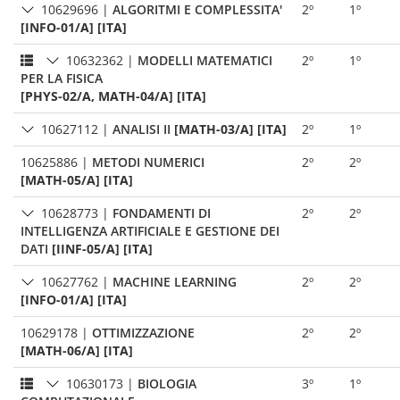
10629696
|
ALGORITMI E COMPLESSITA'
2º
1º
[INFO-01/A] [ITA]
10632362
|
MODELLI MATEMATICI
2º
1º
PER LA FISICA
[PHYS-02/A, MATH-04/A] [ITA]
10627112
|
ANALISI II
[MATH-03/A] [ITA]
2º
1º
10625886
|
METODI NUMERICI
2º
2º
[MATH-05/A] [ITA]
10628773
|
FONDAMENTI DI
2º
2º
INTELLIGENZA ARTIFICIALE E GESTIONE DEI
DATI
[IINF-05/A] [ITA]
10627762
|
MACHINE LEARNING
2º
2º
[INFO-01/A] [ITA]
10629178
|
OTTIMIZZAZIONE
2º
2º
[MATH-06/A] [ITA]
10630173
|
BIOLOGIA
3º
1º