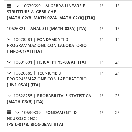
10630699
|
ALGEBRA LINEARE E
1º
1º
STRUTTURE ALGEBRICHE
[MATH-02/B, MATH-02/A, MATH-02/A] [ITA]
10626821
|
ANALISI I
[MATH-03/A] [ITA]
1º
1º
10628381
|
FONDAMENTI DI
1º
1º
PROGRAMMAZIONE CON LABORATORIO
[INFO-01/A] [ITA]
10631601
|
FISICA
[PHYS-03/A] [ITA]
1º
2º
10626885
|
TECNICHE DI
1º
2º
PROGRAMMAZIONE CON LABORATORIO
[IINF-05/A] [ITA]
10628255
|
PROBABILITA' E STATISTICA
1º
2º
[MATH-03/B] [ITA]
10630839
|
FONDAMENTI DI
1º
2º
NEUROSCIENZE
[PSIC-01/B, BIOS-06/A] [ITA]