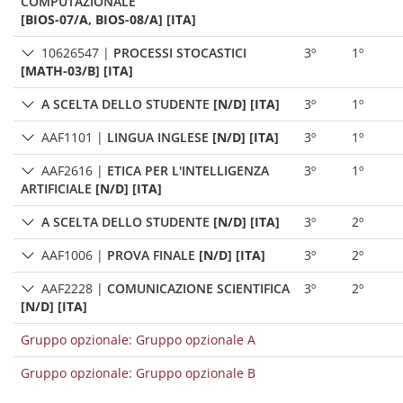
COMPUTAZIONALE
[BIOS-07/A, BIOS-08/A] [ITA]
10626547
|
PROCESSI STOCASTICI
3º
1º
[MATH-03/B] [ITA]
A SCELTA DELLO STUDENTE
[N/D] [ITA]
3º
1º
AAF1101
|
LINGUA INGLESE
[N/D] [ITA]
3º
1º
AAF2616
|
ETICA PER L'INTELLIGENZA
3º
1º
ARTIFICIALE
[N/D] [ITA]
A SCELTA DELLO STUDENTE
[N/D] [ITA]
3º
2º
AAF1006
|
PROVA FINALE
[N/D] [ITA]
3º
2º
AAF2228
|
COMUNICAZIONE SCIENTIFICA
3º
2º
[N/D] [ITA]
Gruppo opzionale: Gruppo opzionale A
Gruppo opzionale: Gruppo opzionale B