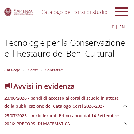
Catalogo dei corsi di studio
S
IT
EN
k
i
Tecnologie per la Conservazione
p
t
e il Restauro dei Beni Culturali
o
m
a
i
Catalogo
Corso
Contattaci
n
c
Avvisi in evidenza
o
n
23/06/2026 - bandi di accesso ai corsi di studio in attesa
t
e
della pubblicazione del Catalogo Corsi 2026-2027
n
25/07/2025 - Inizio lezioni: Primo anno dal 14 Settembre
t
2026: PRECORSI DI MATEMATICA