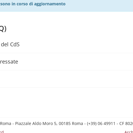
27 sono in corso di aggiornamento
Q)
 del CdS
eressate
 Roma - Piazzale Aldo Moro 5, 00185 Roma - (+39) 06 49911 - CF 8
rd
Arch