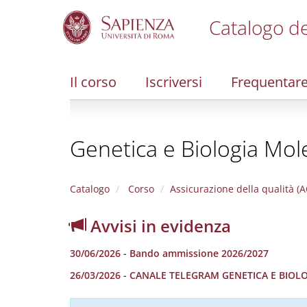
Catalogo de
S
k
i
Il corso
Iscriversi
Frequentar
p
t
o
m
Genetica e Biologia Mol
a
i
n
c
Catalogo
Corso
Assicurazione della qualità (A
o
n
Avvisi in evidenza
t
e
30/06/2026 - Bando ammissione 2026/2027
n
t
26/03/2026 - CANALE TELEGRAM GENETICA E BIO