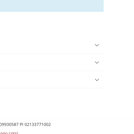
0209930587 PI 02133771002
ivio corsi