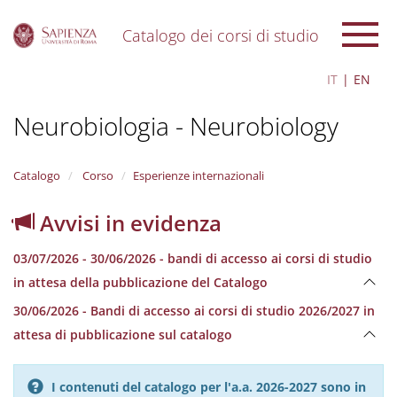
Catalogo dei corsi di studio
S
IT
EN
k
i
Neurobiologia - Neurobiology
p
t
o
m
Catalogo
Corso
Esperienze internazionali
a
i
Avvisi in evidenza
n
c
03/07/2026 - 30/06/2026 - bandi di accesso ai corsi di studio
o
n
in attesa della pubblicazione del Catalogo
t
30/06/2026 - Bandi di accesso ai corsi di studio 2026/2027 in
e
n
attesa di pubblicazione sul catalogo
t
I contenuti del catalogo per l'a.a. 2026-2027 sono in