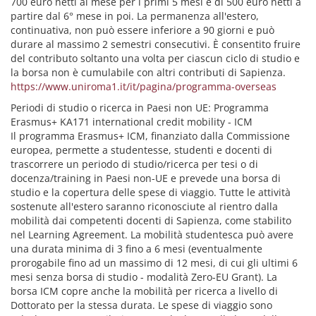
700 euro netti al mese per i primi 5 mesi e di 500 euro netti a
partire dal 6° mese in poi. La permanenza all'estero,
continuativa, non può essere inferiore a 90 giorni e può
durare al massimo 2 semestri consecutivi. È consentito fruire
del contributo soltanto una volta per ciascun ciclo di studio e
la borsa non è cumulabile con altri contributi di Sapienza.
https://www.uniroma1.it/it/pagina/programma-overseas
Periodi di studio o ricerca in Paesi non UE: Programma
Erasmus+ KA171 international credit mobility - ICM
Il programma Erasmus+ ICM, finanziato dalla Commissione
europea, permette a studentesse, studenti e docenti di
trascorrere un periodo di studio/ricerca per tesi o di
docenza/training in Paesi non-UE e prevede una borsa di
studio e la copertura delle spese di viaggio. Tutte le attività
sostenute all'estero saranno riconosciute al rientro dalla
mobilità dai competenti docenti di Sapienza, come stabilito
nel Learning Agreement. La mobilità studentesca può avere
una durata minima di 3 fino a 6 mesi (eventualmente
prorogabile fino ad un massimo di 12 mesi, di cui gli ultimi 6
mesi senza borsa di studio - modalità Zero-EU Grant). La
borsa ICM copre anche la mobilità per ricerca a livello di
Dottorato per la stessa durata. Le spese di viaggio sono