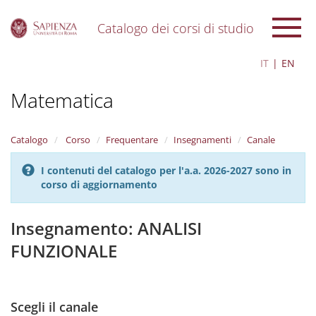
Catalogo dei corsi di studio
S
IT
EN
k
i
Matematica
p
t
o
m
Catalogo
Corso
Frequentare
Insegnamenti
Canale
a
i
I contenuti del catalogo per l'a.a. 2026-2027 sono in
n
corso di aggiornamento
c
o
n
Insegnamento: ANALISI
t
FUNZIONALE
e
n
t
Scegli il canale