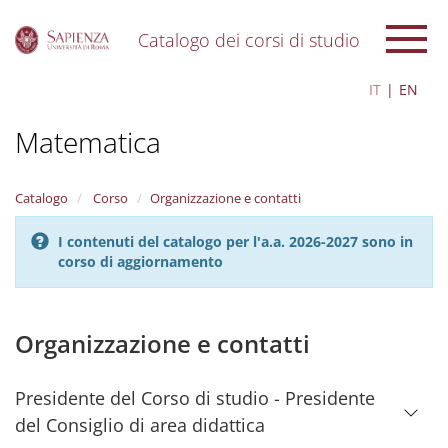
Catalogo dei corsi di studio
S
IT
EN
k
i
Matematica
p
t
o
m
Catalogo
Corso
Organizzazione e contatti
a
i
I contenuti del catalogo per l'a.a. 2026-2027 sono in
n
corso di aggiornamento
c
o
n
t
Organizzazione e contatti
e
n
t
Presidente del Corso di studio - Presidente
del Consiglio di area didattica