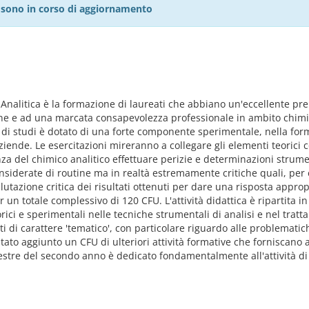
27 sono in corso di aggiornamento
 Analitica è la formazione di laureati che abbiano un'eccellente p
ne e ad una marcata consapevolezza professionale in ambito chimic
o di studi è dotato di una forte componente sperimentale, nella form
ziende. Le esercitazioni mireranno a collegare gli elementi teorici c
enza del chimico analitico effettuare perizie e determinazioni strume
nsiderate di routine ma in realtà estremamente critiche quali, per
lutazione critica dei risultati ottenuti per dare una risposta approp
 un totale complessivo di 120 CFU. L'attività didattica è ripartita i
rici e sperimentali nelle tecniche strumentali di analisi e nel tratt
nti di carattere 'tematico', con particolare riguardo alle problemat
tato aggiunto un CFU di ulteriori attività formative che forniscano a
estre del secondo anno è dedicato fondamentalmente all'attività di