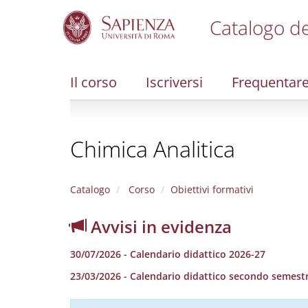
Catalogo de
S
k
i
Il corso
Iscriversi
Frequentar
p
t
o
m
Chimica Analitica
a
i
n
c
Catalogo
Corso
Obiettivi formativi
o
n
Avvisi in evidenza
t
e
30/07/2026 - Calendario didattico 2026-27
n
t
23/03/2026 - Calendario didattico secondo semestr