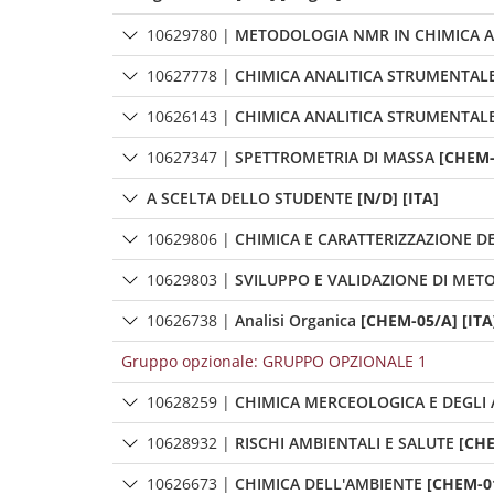
10629780
|
METODOLOGIA NMR IN CHIMICA A
10627778
|
CHIMICA ANALITICA STRUMENTAL
10626143
|
CHIMICA ANALITICA STRUMENTALE
10627347
|
SPETTROMETRIA DI MASSA
[CHEM-
A SCELTA DELLO STUDENTE
[N/D] [ITA]
10629806
|
CHIMICA E CARATTERIZZAZIONE D
10629803
|
SVILUPPO E VALIDAZIONE DI METO
10626738
|
Analisi Organica
[CHEM-05/A] [ITA
Gruppo opzionale: GRUPPO OPZIONALE 1
10628259
|
CHIMICA MERCEOLOGICA E DEGLI
10628932
|
RISCHI AMBIENTALI E SALUTE
[CHE
10626673
|
CHIMICA DELL'AMBIENTE
[CHEM-01