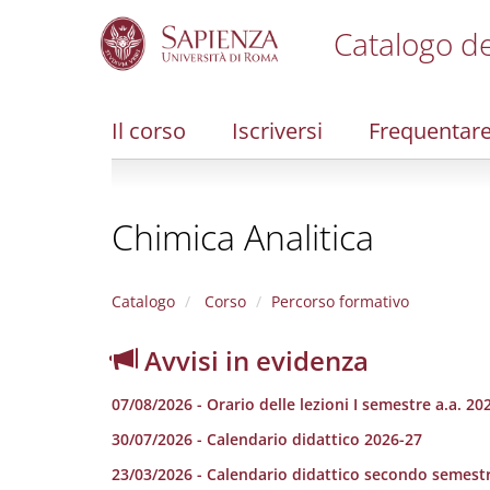
Catalogo de
S
k
i
Il corso
Iscriversi
Frequentar
p
t
o
m
Chimica Analitica
a
i
n
c
Catalogo
Corso
Percorso formativo
o
n
Avvisi in evidenza
t
e
07/08/2026 - Orario delle lezioni I semestre a.a. 20
n
t
30/07/2026 - Calendario didattico 2026-27
23/03/2026 - Calendario didattico secondo semestr