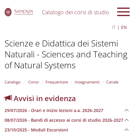
Catalogo dei corsi di studio
S
IT
EN
k
i
Scienze e Didattica dei Sistemi
p
t
Naturali - Sciences and Teaching
o
m
of Natural Systems
a
i
n
Catalogo
Corso
Frequentare
Insegnamenti
Canale
c
o
n
Avvisi in evidenza
t
e
29/07/2026 - Orari e inizio lezioni a.a. 2026-2027
n
t
08/07/2026 - Bandi di accesso ai corsi di studio 2026-2027
23/10/2025 - Moduli Escursioni