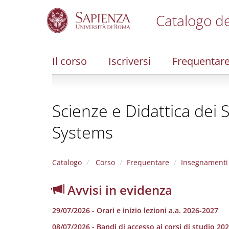
Catalogo de
S
k
i
Il corso
Iscriversi
Frequentar
p
t
o
m
Scienze e Didattica dei 
a
i
Systems
n
c
o
n
Catalogo
Corso
Frequentare
Insegnamenti
t
e
Avvisi in evidenza
n
t
29/07/2026 - Orari e inizio lezioni a.a. 2026-2027
08/07/2026 - Bandi di accesso ai corsi di studio 20