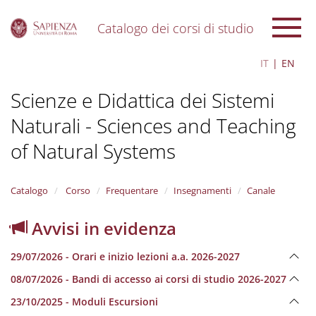
Catalogo dei corsi di studio
S
IT
EN
k
i
Scienze e Didattica dei Sistemi
p
t
Naturali - Sciences and Teaching
o
m
of Natural Systems
a
i
n
Catalogo
Corso
Frequentare
Insegnamenti
Canale
c
o
n
Avvisi in evidenza
t
e
29/07/2026 - Orari e inizio lezioni a.a. 2026-2027
n
t
08/07/2026 - Bandi di accesso ai corsi di studio 2026-2027
23/10/2025 - Moduli Escursioni