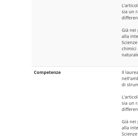
L'artico
sia un r
differen
Già nei 
alla int
Scienze 
chimici 
natural
Competenze
Il laure
nell'amb
di strum
L'artico
sia un r
differen
Già nei 
alla int
Scienze 