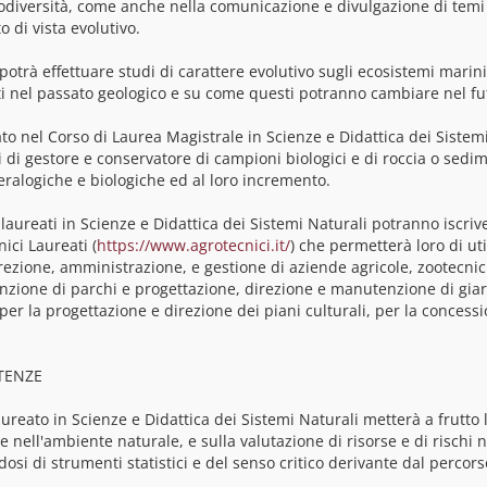
iodiversità, come anche nella comunicazione e divulgazione di temi
 di vista evolutivo.
 potrà effettuare studi di carattere evolutivo sugli ecosistemi mar
i nel passato geologico e su come questi potranno cambiare nel fu
ato nel Corso di Laurea Magistrale in Scienze e Didattica dei Sistemi 
 di gestore e conservatore di campioni biologici e di roccia o sedimen
ralogiche e biologiche ed al loro incremento.
i laureati in Scienze e Didattica dei Sistemi Naturali potranno iscrive
ici Laureati (
https://www.agrotecnici.it/
) che permetterà loro di uti
rezione, amministrazione, e gestione di aziende agricole, zootecnich
zione di parchi e progettazione, direzione e manutenzione di giardi
TENZE
aureato in Scienze e Didattica dei Sistemi Naturali metterà a frutto 
e nell'ambiente naturale, e sulla valutazione di risorse e di rischi n
osi di strumenti statistici e del senso critico derivante dal percors