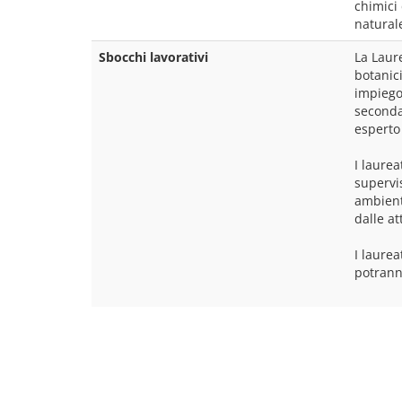
chimici 
Sbocchi lavorativi
La Laur
botanici
impiego 
secondar
esperto 
I laurea
supervis
ambienta
dalle at
I laurea