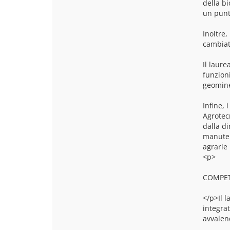
della b
un punto
Inoltre,
cambiat
Il laure
funzioni
geomine
Infine, 
Agrotecn
dalla di
manuten
<p>
COMPE
</p>Il l
integrat
avvalend