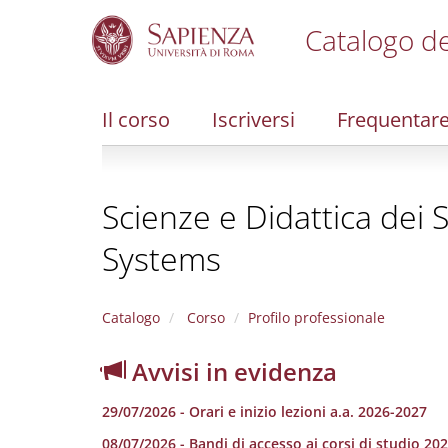
Catalogo de
S
k
i
Il corso
Iscriversi
Frequentar
p
t
o
m
Scienze e Didattica dei 
a
i
Systems
n
c
o
n
Catalogo
Corso
Profilo professionale
t
e
Avvisi in evidenza
n
t
29/07/2026 - Orari e inizio lezioni a.a. 2026-2027
08/07/2026 - Bandi di accesso ai corsi di studio 20