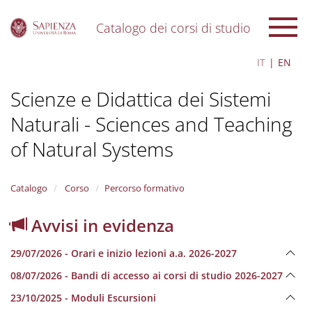
Catalogo dei corsi di studio
S
IT
EN
k
i
Scienze e Didattica dei Sistemi
p
t
Naturali - Sciences and Teaching
o
m
of Natural Systems
a
i
n
Catalogo
Corso
Percorso formativo
c
o
n
Avvisi in evidenza
t
e
29/07/2026 - Orari e inizio lezioni a.a. 2026-2027
n
t
08/07/2026 - Bandi di accesso ai corsi di studio 2026-2027
23/10/2025 - Moduli Escursioni