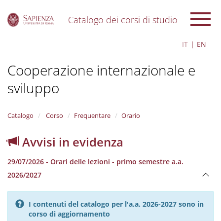
Catalogo dei corsi di studio
S
IT
EN
k
i
Cooperazione internazionale e
p
t
sviluppo
o
m
a
i
Catalogo
Corso
Frequentare
Orario
n
c
Avvisi in evidenza
o
n
29/07/2026 - Orari delle lezioni - primo semestre a.a.
t
e
2026/2027
n
t
I contenuti del catalogo per l'a.a. 2026-2027 sono in
corso di aggiornamento