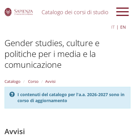
Catalogo dei corsi di studio
S
IT
EN
k
i
Gender studies, culture e
p
t
politiche per i media e la
o
m
comunicazione
a
i
n
Catalogo
Corso
Avvisi
c
o
n
I contenuti del catalogo per l'a.a. 2026-2027 sono in
t
corso di aggiornamento
e
n
t
Avvisi