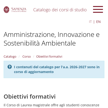
Catalogo dei corsi di studio
S
IT
EN
k
i
Amministrazione, Innovazione e
p
t
Sostenibilità Ambientale
o
m
a
i
Catalogo
Corso
Obiettivi formativi
n
c
I contenuti del catalogo per l'a.a. 2026-2027 sono in
o
corso di aggiornamento
n
t
e
n
Obiettivi formativi
t
Il Corso di Laurea magistrale offre agli studenti conoscenze