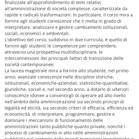
finalizzate all'approfondimento di temi relativi
all'amministrazione di società complesse, caratterizzate da
rapide e radicali trasformazioni. In particolare, il corso mira a
fornire agli studenti conoscenze che li metta in grado di
interpretare, analizzare e gestire cambiamenti istituzionali,
sociali, economici e ambientali.
L'obiettivo del corso, suddiviso in due curricula, è quello di
fornire agli studenti le competenze per comprendere,
attraverso una prospettiva multidisciplinare, le
interconnessioni dei principali fattori di transizione delle
società contemporanee.
La laurea magistrale mira a fornire allo studente, nel primo
anno, avanzate conoscenze nelle discipline storiche-
istituzionali, economiche-aziendali, statistiche-quantitative,
giuridiche, sociali e, nel secondo anno, a dotarlo di ulteriori
conoscenze idonee a consentirgli di operare ad alto livello
nell'ambito della amministrazione sia secondo principi di
legalità ed eticità, sia secondo criteri di efficacia, efficienza ed
economicità, di interpretare, programmare, gestire e
dominare i meccanismi di funzionamento delle
amministrazioni tanto pubbliche quanto private, nonché i
processi di cambiamento in atto nelle amministrazioni
pubbliche nel contesto delle grandi transizioni tecnologiche e