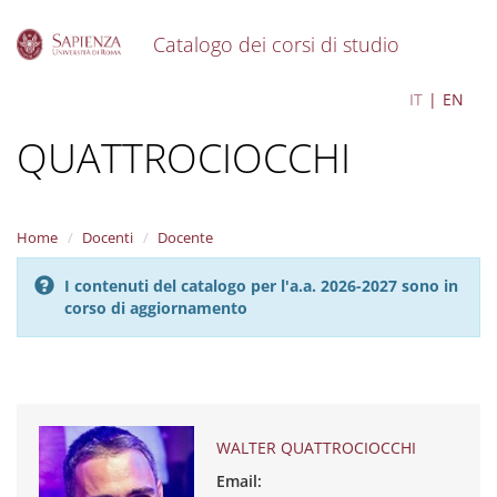
Catalogo dei corsi di studio
S
WALTER
IT
EN
k
i
QUATTROCIOCCHI
p
t
o
m
a
Home
Docenti
Docente
i
n
I contenuti del catalogo per l'a.a. 2026-2027 sono in
c
corso di aggiornamento
o
n
t
e
n
t
WALTER QUATTROCIOCCHI
Email: