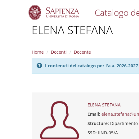
Catalogo de
S
ELENA STEFANA
k
i
p
t
Home
Docenti
Docente
o
m
I contenuti del catalogo per l'a.a. 2026-20
a
i
n
c
o
n
t
ELENA STEFANA
e
Email:
elena.stefana@un
n
t
Structure:
Dipartimento
SSD:
IIND-05/A