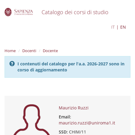
Catalogo dei corsi di studio
S
Maurizio Ruzzi
IT
EN
k
i
p
t
Home
Docenti
Docente
o
m
I contenuti del catalogo per l'a.a. 2026-2027 sono in
a
corso di aggiornamento
i
n
c
o
n
t
e
Maurizio Ruzzi
n
Email:
t
maurizio.ruzzi@uniroma1.it
SSD:
CHIM/11