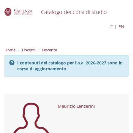
Catalogo dei corsi di studio
S
Maurizio Lenzerini
IT
EN
k
i
p
t
Home
Docenti
Docente
o
m
I contenuti del catalogo per l'a.a. 2026-2027 sono in
a
corso di aggiornamento
i
n
c
o
n
t
e
Maurizio Lenzerini
n
t