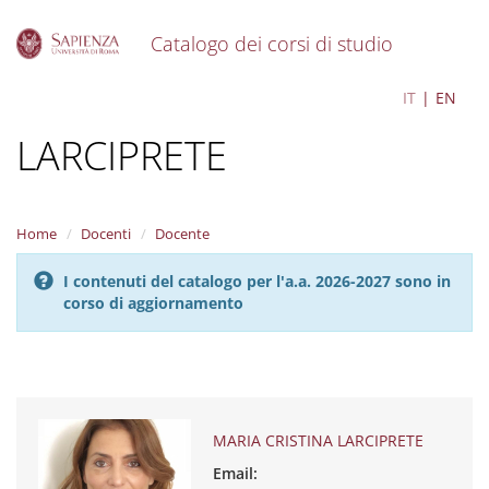
Catalogo dei corsi di studio
S
MARIA CRISTINA
IT
EN
k
i
LARCIPRETE
p
t
o
m
a
Home
Docenti
Docente
i
n
I contenuti del catalogo per l'a.a. 2026-2027 sono in
c
corso di aggiornamento
o
n
t
e
n
t
MARIA CRISTINA LARCIPRETE
Email: