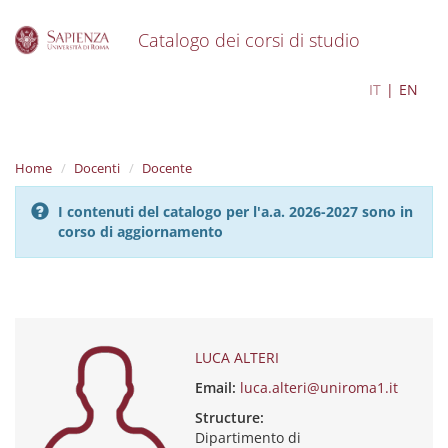
Catalogo dei corsi di studio
S
LUCA ALTERI
IT
EN
k
i
p
t
Home
Docenti
Docente
o
m
I contenuti del catalogo per l'a.a. 2026-2027 sono in
a
corso di aggiornamento
i
n
c
o
n
t
e
LUCA ALTERI
n
Email:
luca.alteri@uniroma1.it
t
Structure:
Dipartimento di