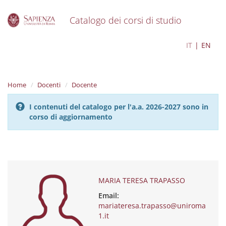
Catalogo dei corsi di studio
S
MARIA TERESA TRAPASSO
IT
EN
k
i
p
t
Home
Docenti
Docente
o
m
I contenuti del catalogo per l'a.a. 2026-2027 sono in
a
corso di aggiornamento
i
n
c
o
n
t
e
MARIA TERESA TRAPASSO
n
Email:
t
mariateresa.trapasso@uniroma
1.it