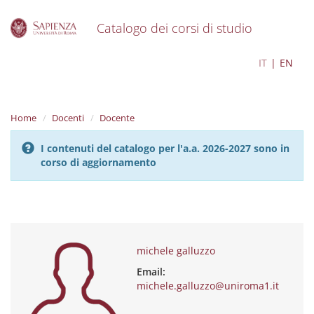
Catalogo dei corsi di studio
S
michele galluzzo
IT
EN
k
i
p
t
Home
Docenti
Docente
o
m
I contenuti del catalogo per l'a.a. 2026-2027 sono in
a
corso di aggiornamento
i
n
c
o
n
t
e
michele galluzzo
n
Email:
t
michele.galluzzo@uniroma1.it