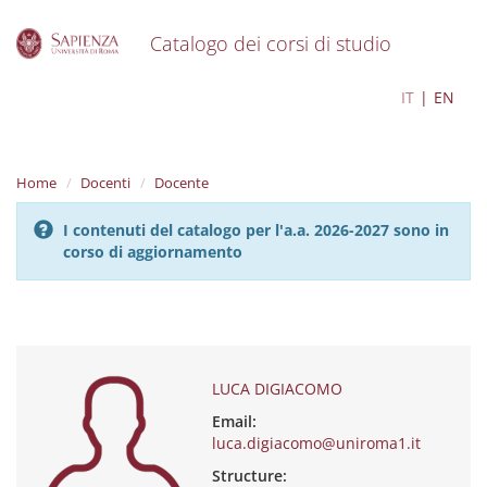
Catalogo dei corsi di studio
S
LUCA DIGIACOMO
IT
EN
k
i
p
t
Home
Docenti
Docente
o
m
I contenuti del catalogo per l'a.a. 2026-2027 sono in
a
corso di aggiornamento
i
n
c
o
n
t
e
LUCA DIGIACOMO
n
Email:
t
luca.digiacomo@uniroma1.it
Structure: