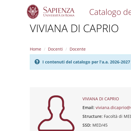
Catalogo de
S
VIVIANA DI CAPRIO
k
i
p
t
Home
Docenti
Docente
o
m
I contenuti del catalogo per l'a.a. 2026-20
a
i
n
c
o
n
t
VIVIANA DI CAPRIO
e
Email:
viviana.dicaprio@
n
t
Structure:
Facoltà di M
SSD:
MED/45