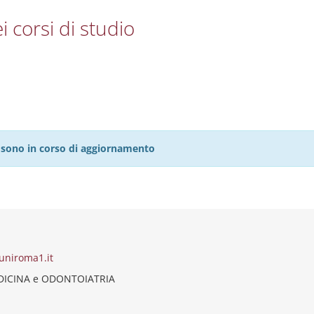
i corsi di studio
27 sono in corso di aggiornamento
uniroma1.it
EDICINA e ODONTOIATRIA