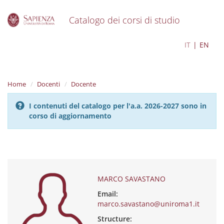
Catalogo dei corsi di studio
S
MARCO SAVASTANO
IT
EN
k
i
p
t
Home
Docenti
Docente
o
m
I contenuti del catalogo per l'a.a. 2026-2027 sono in
a
corso di aggiornamento
i
n
c
o
n
t
e
MARCO SAVASTANO
n
Email:
t
marco.savastano@uniroma1.it
Structure: