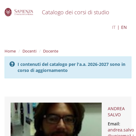
Catalogo dei corsi di studio
S
ANDREA SALVO
IT
EN
k
i
p
t
Home
Docenti
Docente
o
m
I contenuti del catalogo per l'a.a. 2026-2027 sono in
a
corso di aggiornamento
i
n
c
o
n
t
e
ANDREA
n
SALVO
t
Email:
andrea.salvo
@uniroma1.i