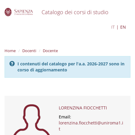
Catalogo dei corsi di studio
S
LORENZINA FIOCCHETTI
IT
EN
k
i
p
t
Home
Docenti
Docente
o
m
I contenuti del catalogo per l'a.a. 2026-2027 sono in
a
corso di aggiornamento
i
n
c
o
n
t
e
LORENZINA FIOCCHETTI
n
Email:
t
lorenzina.fiocchetti@uniroma1.i
t