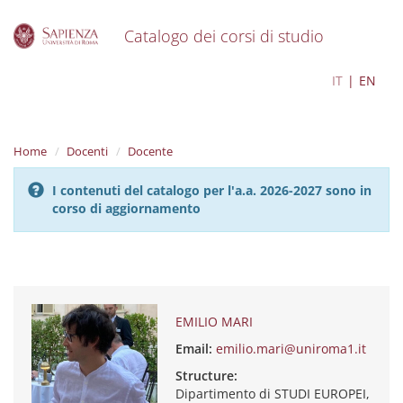
Catalogo dei corsi di studio
S
EMILIO MARI
IT
EN
k
i
p
t
Home
Docenti
Docente
o
m
I contenuti del catalogo per l'a.a. 2026-2027 sono in
a
corso di aggiornamento
i
n
c
o
n
t
e
EMILIO MARI
n
Email:
emilio.mari@uniroma1.it
t
Structure:
Dipartimento di STUDI EUROPEI,