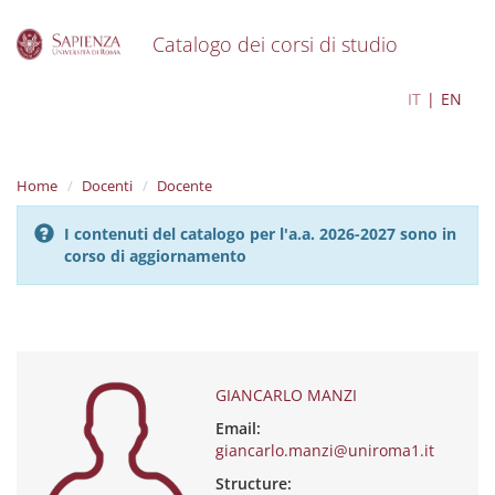
Catalogo dei corsi di studio
S
GIANCARLO MANZI
IT
EN
k
i
p
t
Home
Docenti
Docente
o
m
I contenuti del catalogo per l'a.a. 2026-2027 sono in
a
corso di aggiornamento
i
n
c
o
n
t
e
GIANCARLO MANZI
n
Email:
t
giancarlo.manzi@uniroma1.it
Structure: