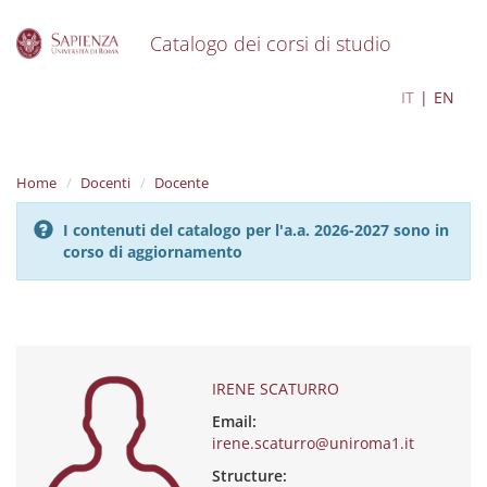
Catalogo dei corsi di studio
S
IRENE SCATURRO
IT
EN
k
i
p
t
Home
Docenti
Docente
o
m
I contenuti del catalogo per l'a.a. 2026-2027 sono in
a
corso di aggiornamento
i
n
c
o
n
t
e
IRENE SCATURRO
n
Email:
t
irene.scaturro@uniroma1.it
Structure: