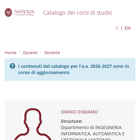
Catalogo dei corsi di studio
S
IDIANO D'ADAMO
IT
EN
k
i
p
t
Home
Docenti
Docente
o
m
I contenuti del catalogo per l'a.a. 2026-2027 sono in
a
corso di aggiornamento
i
n
c
o
n
t
e
IDIANO D'ADAMO
n
Structure:
t
Dipartimento di INGEGNERIA
INFORMATICA, AUTOMATICA E
GESTIONALE "ANTONIO